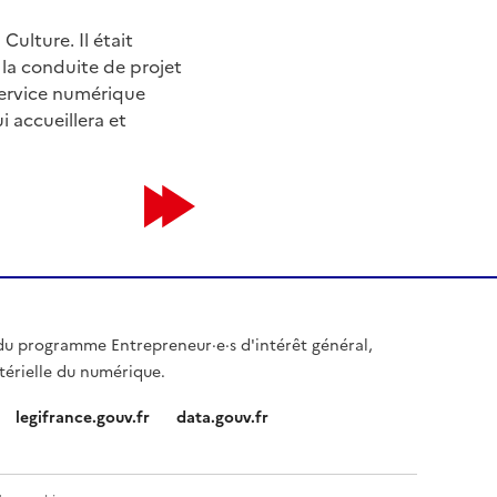
ulture. Il était
la conduite de projet
 service numérique
i accueillera et
e du programme Entrepreneur·e·s d'intérêt général,
térielle du numérique.
legifrance.gouv.fr
data.gouv.fr