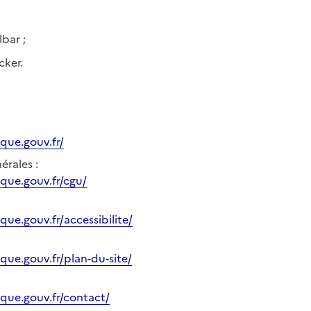
bar ;
cker.
ique.gouv.fr/
érales :
ique.gouv.fr/cgu/
que.gouv.fr/accessibilite/
ique.gouv.fr/plan-du-site/
ique.gouv.fr/contact/