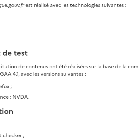
que.gouv.fr
est réalisé avec les technologies suivantes :
 de test
stitution de contenus ont été réalisées sur la base de la com
AA 4.1, avec les versions suivantes :
efox ;
ance : NVDA.
tion
 checker ;