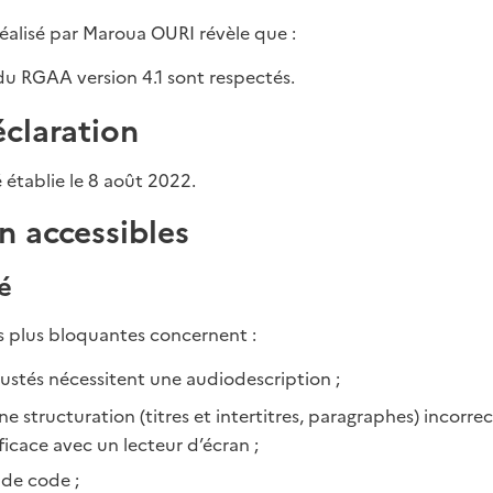
réalisé par Maroua OURI révèle que :
du RGAA version 4.1 sont respectés.
éclaration
 établie le 8 août 2022.
 accessibles
é
s plus bloquantes concernent :
rustés nécessitent une audiodescription ;
 structuration (titres et intertitres, paragraphes) incorrec
icace avec un lecteur d’écran ;
 de code ;