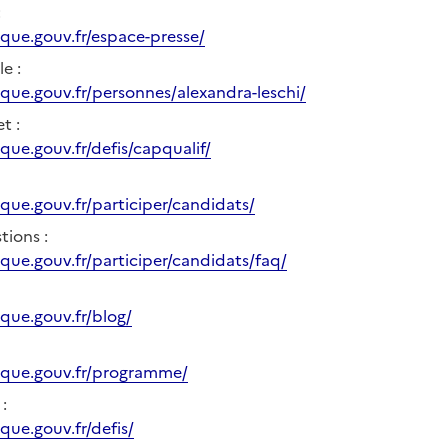
:
ique.gouv.fr/espace-presse/
e :
ique.gouv.fr/personnes/alexandra-leschi/
t :
que.gouv.fr/defis/capqualif/
ique.gouv.fr/participer/candidats/
tions :
ique.gouv.fr/participer/candidats/faq/
ique.gouv.fr/blog/
rique.gouv.fr/programme/
 :
que.gouv.fr/defis/