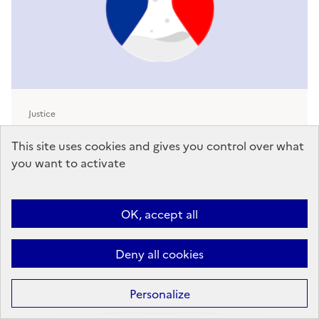
Justice
seLEXpert
This site uses cookies and gives you control over what
you want to activate
Conçu pour les magistrats, les greffiers et les experts,
…
OK, accept all
Deny all cookies
Personalize